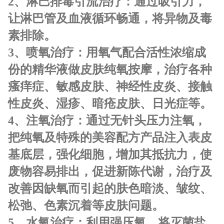
2、
淋巴排毒引流治疗：
通过吸引力，
让淋巴管及血液循环畅通，将异物及毒
素排除。
3、
喷氧治疗：
用氧气配合活性浓缩成
份的精华液做皮肤纯氧按摩，治疗各种
瘙痒症、敏感皮肤、神经性皮炎、接触
性皮炎、湿疹、暗疮皮肤、日光症等。
4、
注氧治疗：
通过无针头压力注氧，
把纯氧及特殊的美容配方产品注入表皮
基底层，强化细胞，增加其抵抗力，使
废物容易排出，促进新陈代谢，治疗及
改善因缺氧而引起的肤色暗淡、皱纹、
松弛、色素沉着等皮肤问题。
5、
水氧治疗：
利用强压氧，将灭菌盐