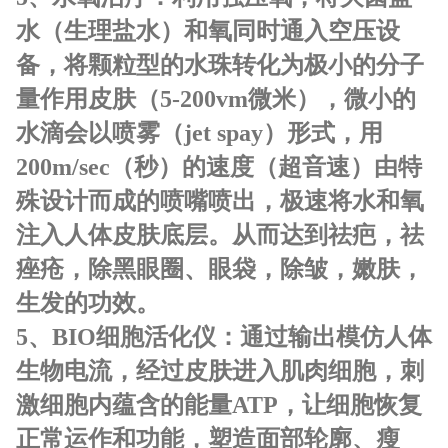
水（生理盐水）和氧同时通入空压设
备，将颗粒型的水珠转化为极小的分子
量作用皮肤（5-200vm微米），微小的
水滴会以喷雾（jet spay）形式，用
200m/sec（秒）的速度（超音速）由特
殊设计而成的喷嘴喷出，极速将水和氧
注入人体皮肤底层。从而达到祛疤，祛
痤疮，除黑眼圈、眼袋，除皱，嫩肤，
生发的功效。
5、
BIO细胞活化仪：
通过输出模仿人体
生物电流，经过皮肤进入肌肉细胞，刺
激细胞内蕴含的能量ATP，让细胞恢复
正常运作和功能，塑造面部轮廓、瘦