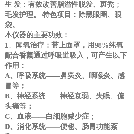
生 发：有效改善脂溢性脱发、斑秃；
毛发护理。 特色项目：除黑眼圈、眼
袋。
本仪器的主要功效：
1
、闻氧治疗：
带上面罩，用98%纯氧
配合香薰通过呼吸道吸入，可产生以下
作用：
A、呼吸系统——鼻窦炎、咽喉炎、感
冒等；
B、神经系统——神经衰弱、失眠、偏
头痛等；
C、血液——白细胞减少症；
D、消化系统——便秘、肠胃功能紊