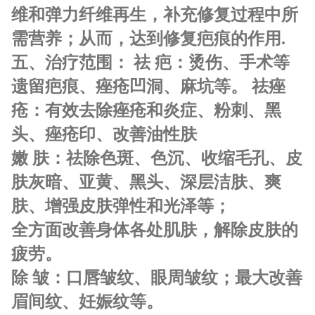
维和弹力纤维再生，补充修复过程中所
需营养；从而，达到修复疤痕的作用.
五、治疗范围： 祛 疤：烫伤、手术等
遗留疤痕、痤疮凹洞、麻坑等。 祛痤
疮：有效去除痤疮和炎症、粉刺、黑
头、痤疮印、改善油性肤
嫩 肤：祛除色斑、色沉、收缩毛孔、皮
肤灰暗、亚黄、黑头、深层洁肤、爽
肤、增强皮肤弹性和光泽等；
全方面改善身体各处肌肤，解除皮肤的
疲劳。
除 皱：口唇皱纹、眼周皱纹；最大改善
眉间纹、妊娠纹等。