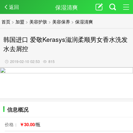
保湿清爽
返回
首页
>
加盟
>
美容护肤
>
美容保养
>
保湿清爽
韩国进口 爱敬Kerasys滋润柔顺男女香水洗发
水去屑控
2019-02-10 02:53
815
信息概况
价格：
￥30.00
/瓶