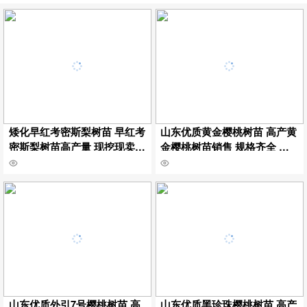
矮化早红考密斯梨树苗 早红考
山东优质黄金樱桃树苗 高产黄
密斯梨树苗高产量 现挖现卖早
金樱桃树苗销售 规格齐全 嫁
红考密斯梨树苗保湿邮寄
接黄金樱桃树苗挂牌保湿邮寄
山东优质外引7号樱桃树苗 高
山东优质黑珍珠樱桃树苗 高产