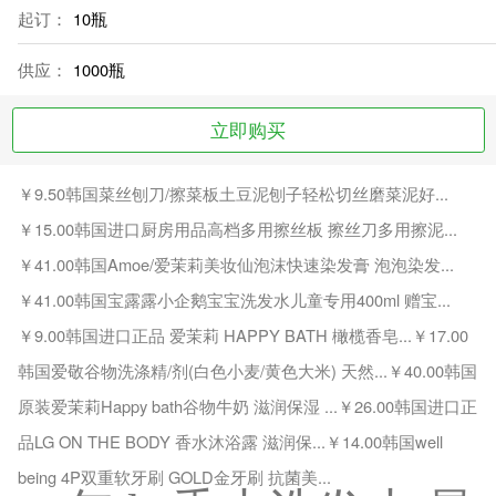
起订：
10瓶
供应：
1000瓶
立即购买
￥
9.50
韩国菜丝刨刀/擦菜板土豆泥刨子轻松切丝磨菜泥好...
￥
15.00
韩国进口厨房用品高档多用擦丝板 擦丝刀多用擦泥...
￥
41.00
韩国Amoe/爱茉莉美妆仙泡沫快速染发膏 泡泡染发...
￥
41.00
韩国宝露露小企鹅宝宝洗发水儿童专用400ml 赠宝...
￥
9.00
韩国进口正品 爱茉莉 HAPPY BATH 橄榄香皂...
￥
17.00
韩国爱敬谷物洗涤精/剂(白色小麦/黄色大米) 天然...
￥
40.00
韩国
原装爱茉莉Happy bath谷物牛奶 滋润保湿 ...
￥
26.00
韩国进口正
品LG ON THE BODY 香水沐浴露 滋润保...
￥
14.00
韩国well
being 4P双重软牙刷 GOLD金牙刷 抗菌美...