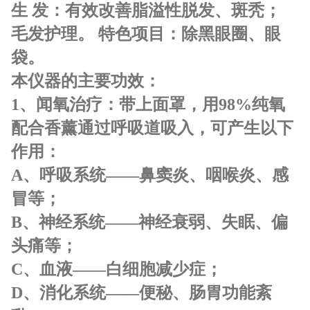
生 发：有效改善脂溢性脱发、斑秃；
毛发护理。 特色项目：除黑眼圈、眼
袋。
本仪器的主要功效：
1
、闻氧治疗：
带上面罩，用98%纯氧
配合香薰通过呼吸道吸入，可产生以下
作用：
A、呼吸系统——鼻窦炎、咽喉炎、感
冒等；
B、神经系统——神经衰弱、失眠、偏
头痛等；
C、血液——白细胞减少症；
D、消化系统——便秘、肠胃功能紊