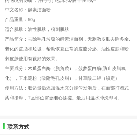
酵素粉很细，
用手打泡沫就很丰富哦~
中文名称：
酵素洁面粉
产品重量：
50g
适合肌肤：
油性
肌肤
，粉刺肌肤
产品简介：
去除毛孔垃圾的酵素洁面剂，无刺激皮肤去除多余,
老化的皮脂和垃圾，帮助恢复正常的皮脂分泌。油性皮肤和粉
刺皮肤使用有很好的效果。
主要成分：
木瓜蛋白酶（脱角质），菠萝蛋白酶(防止皮脂氧
化），玉米淀粉（吸附毛孔皮脂），甘草酸二钾（镇定）
使用方法：
取适量后添加温水充分搅匀发泡后，在面部打圈式
柔和按摩，T区部位需更细心揉搓。最后用温水冲洗即可。
联系方式