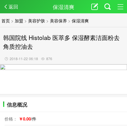
保湿清爽
返回
首页
>
加盟
>
美容护肤
>
美容保养
>
保湿清爽
韩国院线 Histolab 医萃多 保湿酵素洁面粉去
角质控油去
2018-11-22 06:18
876
信息概况
价格：
￥0.00
/件