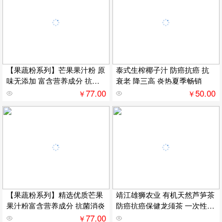
【果蔬粉系列】芒果果汁粉 原
泰式生榨椰子汁 防癌抗癌 抗
味无添加 富含营养成分 抗菌
衰老 降三高 炎热夏季畅销
消炎
77.00
50.00
￥
￥
【果蔬粉系列】精选优质芒果
靖江雄狮农业 有机天然芦笋茶
果汁粉富含营养成分 抗菌消炎
防癌抗癌保健龙须茶 一次性茶
包
77.00
￥