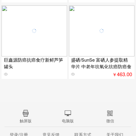
巨鑫源防癌抗癌食疗新鲜芦笋
盛硒/SunSe 富硒人参提取精
罐头
华片 中老年抗氧化抗癌防癌食
463.00
￥
触屏版
电脑版
微信
登录/注册
意见反馈
联系方式
关于我们