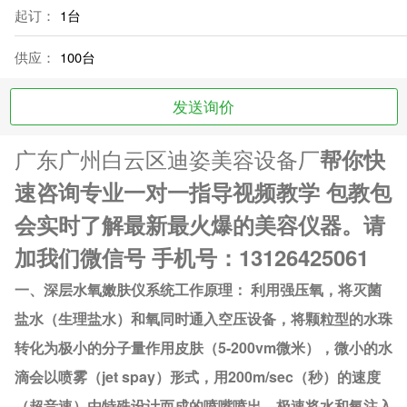
起订：
1台
供应：
100台
发送询价
广东广州白云区迪姿美容设备厂
帮你快
速咨询
专业一对一指导
视频教学 包教包
会
实时了解最新最火爆的美容仪器。
请
加我们微信号 手机号：13126425061
一、深层水氧嫩肤仪系统工作原理： 利用强压氧，将灭菌
盐水（生理盐水）和氧同时通入空压设备，将颗粒型的水珠
转化为极小的分子量作用皮肤（5-200vm微米），微小的水
滴会以喷雾（jet spay）形式，用200m/sec（秒）的速度
（超音速）由特殊设计而成的喷嘴喷出，极速将水和氧注入