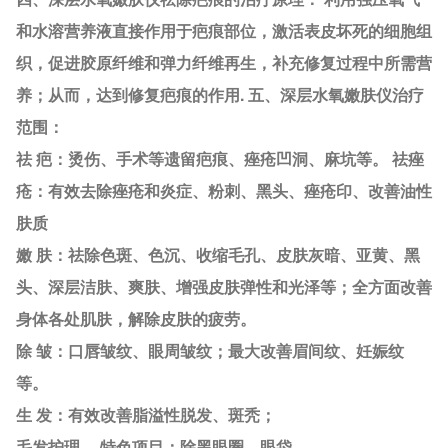
和水溶营养液直接作用于疤痕部位，激活表皮坏死的细胞组
织，促进胶原纤维和弹力纤维再生，补充修复过程中所需营
养；从而，达到修复疤痕的作用. 五、深层水氧嫩肤仪治疗
范围：
祛 疤：烫伤、手术等遗留疤痕、痤疮凹洞、麻坑等。 祛痤
疮：有效去除痤疮和炎症、粉刺、黑头、痤疮印、改善油性
肤质
嫩 肤：祛除色斑、色沉、收缩毛孔、皮肤灰暗、亚黄、黑
头、深层洁肤、爽肤、增强皮肤弹性和光泽等；全方面改善
身体各处肌肤，解除皮肤的疲劳。
除 皱：口唇皱纹、眼周皱纹；最大改善眉间纹、妊娠纹
等。
生 发：有效改善脂溢性脱发、斑秃；
毛发护理。 特色项目：除黑眼圈、眼袋。