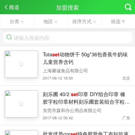
加盟搜索
频道
分类
地区
排序方式
筛选
Tota
set
动物饼干 50g*36包香蕉牛奶味
儿童营养含钙
上海馨诚食品有限公司
2017-08-12 18:50
北京
刻乐圃 40/2
set
印章 DIY组合印章 橡
胶字粒印章材料刻乐圃套装组合字粒印
章
东莞市森和办公用品有限公司
2017-08-12 06:42
广东
批发优质cor
set
纯色胶骨色丁布短款束