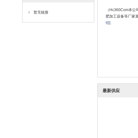
（Hc360Com
暂无链接
肥加工设备等厂家
绍
]
最新供应