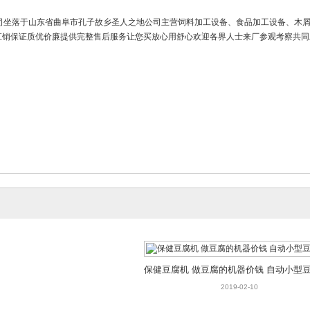
本公司坐落于山东省曲阜市孔子故乡圣人之地公司主营饲料加工设备、食品加工设备、木
直销保证质优价廉提供完整售后服务让您买放心用舒心欢迎各界人士来厂参观考察共同发
保健豆腐机 做豆腐的机器价钱 自动小型
2019-02-10