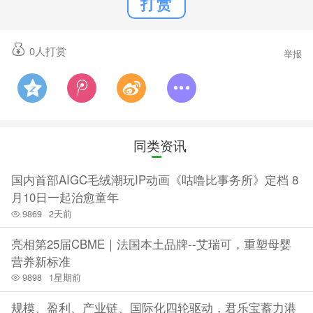
打赏
0
人打赏
举报
同类资讯
国内首部AIGC毛绒潮玩IP动画《咕噜比事务所》定档 8
月10日一起治愈童年
9869
2天前
亮相第25届CBME｜法国本土品牌--艾瑞可，重塑母婴
营养新标准
9898
1星期前
规模、盈利、产业链、国际化四轮驱动，君乐宝蓄力港