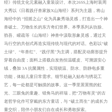
经》传统文化元素融入童装设计。本次26SS上海时装周
大秀以《日着践仔兽家族X山海经》系列为主题，将山
海经中的 “招摇之山” 化为具象秀场灵感，打造出一个神
兽破土、万物生长的东方奇幻世界。本季系列从犰狳、
驺吾、矔疏等《山海经》神兽中汲取形象灵感，通过天
马行空的共创式再造实现传统与现代的对话。色彩以“破
土绿”、“年兽红”、“践仔黑”为主调，搭配灵动廓形提升
穿着自由度；面料上搭载自发热恒温暖皮、可溯源安心
绒，叠加 3A 抗菌属性，实现锁温、防水、防静电多重
功能，体贴儿童日常需求。细节处融入贴布与绣花工
艺，每一处都是可触摸的故事。这一季里罴罴熊的虹
光、三眼兔的童趣、错角马的祥瑞，把“万物有灵”的古
老哲学化作可穿戴的东方童话，与 “破土而生” 的成长力
量交织，陪伴小朋友们自在成长和勇敢探索。